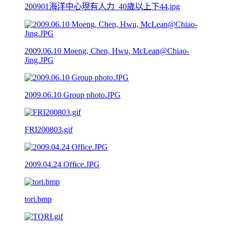
200901海洋中心現有人力_40歲以上下44.jpg
2009.06.10 Moeng, Chen, Hwu, McLean@Chiao-
Jing.JPG
2009.06.10 Group photo.JPG
FRI200803.gif
2009.04.24 Office.JPG
tori.bmp