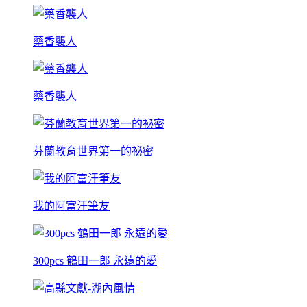
藥香襲人
藥香襲人
芬蘭教育世界第一的祕密
我的阿富汗筆友
300pcs 鶴田一郎 永遠的愛