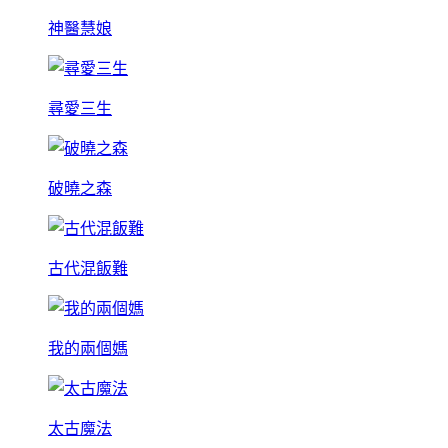
神醫慧娘
尋愛三生
破曉之森
古代混飯難
我的兩個媽
太古魔法