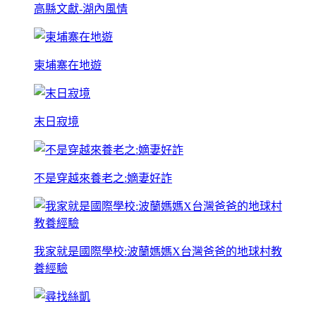
高縣文獻-湖內風情
柬埔寨在地遊
末日寂境
不是穿越來養老之:嫡妻好詐
我家就是國際學校:波蘭媽媽X台灣爸爸的地球村教
養經驗