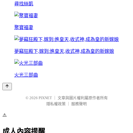
尋找絲凱
聚寶福妻
夢竊狂殿下,嫁到:進皇天,收式神,成為皇的新嫁娘
火光三部曲
© 2026
PIXNET
｜
文章與圖片權利屬原作者所有
隱私權政策
｜
服務聲明
⚠️
成人內容提醒