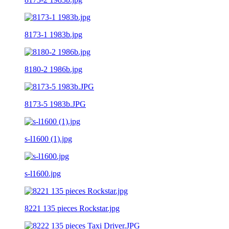
8173-1 1983b.jpg
8180-2 1986b.jpg
8173-5 1983b.JPG
s-l1600 (1).jpg
s-l1600.jpg
8221 135 pieces Rockstar.jpg