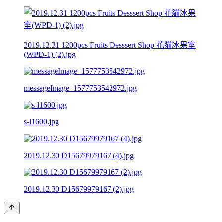
2019.12.31 1200pcs Fruits Desssert Shop 花貓冰果室
(WPD-1) (2).jpg
messageImage_1577753542972.jpg
s-l1600.jpg
2019.12.30 D15679979167 (4).jpg
2019.12.30 D15679979167 (2).jpg