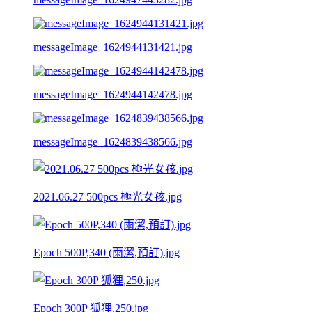
messageImage_1624944131421.jpg
messageImage_1624944142478.jpg
messageImage_1624839438566.jpg
2021.06.27 500pcs 極光女孩.jpg
Epoch 500P,340 (雨潔,預訂).jpg
Epoch 300P 狐狸,250.jpg