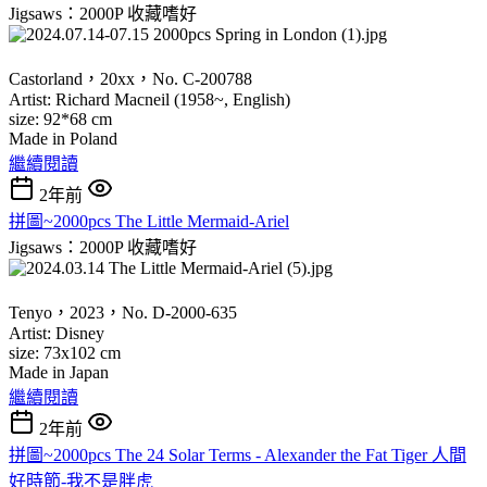
Jigsaws：2000P
收藏嗜好
Castorland，20xx，No. C-200788
Artist: Richard Macneil (1958~, English)
size: 92*68 cm
Made in Poland
繼續閱讀
2年前
拼圖~2000pcs The Little Mermaid-Ariel
Jigsaws：2000P
收藏嗜好
Tenyo，2023，No. D-2000-635
Artist: Disney
size: 73x102 cm
Made in Japan
繼續閱讀
2年前
拼圖~2000pcs The 24 Solar Terms - Alexander the Fat Tiger 人間
好時節-我不是胖虎