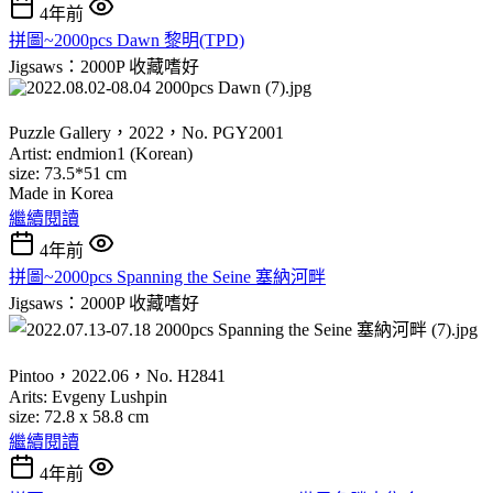
4年前
拼圖~2000pcs Dawn 黎明(TPD)
Jigsaws：2000P
收藏嗜好
Puzzle Gallery，2022，No. PGY2001
Artist: endmion1 (Korean)
size: 73.5*51 cm
Made in Korea
繼續閱讀
4年前
拼圖~2000pcs Spanning the Seine 塞納河畔
Jigsaws：2000P
收藏嗜好
Pintoo，2022.06，No. H2841
Arits: Evgeny Lushpin
size: 72.8 x 58.8 cm
繼續閱讀
4年前