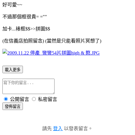
好可愛~~
不過那個框很貴= =""
加卡...裱框$$>>拼圖$$
(在信義店拍照留念) (當然是只能看照片冥想了)
載入更多
公開留言
私密留言
發佈留言
請先
登入
以發表留言。