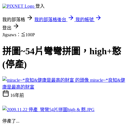
登入
我的部落格
我的部落格後台
我的帳號
登出
Jigsaws：≦100P
拼圖~54片彎彎拼圖，high+憨
(停產)
miracle~*良知&健
康是最高的財富
16年前
停產了...