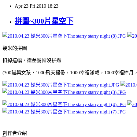
Apr
23
Fri
2010
18:23
拼圖~300片星空下
幾米的拼圖
扣掉這幅，還差幾幅沒拼過
(300貓與女孩，1000
飛天掃帚，1000
幸福滿載，1000幸福捧月，
創作者介紹