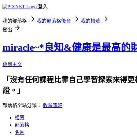
登入
我的部落格
我的部落格後台
我的帳號
登出
miracle~*良知&健康是最高的
跳到主文
「沒有任何課程比靠自己學習探索來得更
證。」 專業需要時間養成，pas
部落格全站分類：
收藏嗜好
相簿
部落格
名片