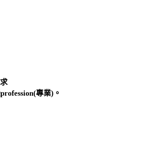
求
ion(專業)。