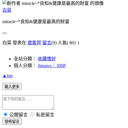
白菜
miracle~*良知&健康是最高的財富
白菜 發表在
痞客邦
留言
(9)
人氣(
801
)
全站分類：
收藏嗜好
個人分類：
Jigsaws：300P
▲top
載入更多
公開留言
私密留言
發佈留言