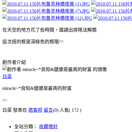
在天空的地方花了些時間，還請出排隊法解題
這次搭的框是深綠色的框哦^^
創作者介紹
白菜
miracle~*良知&健康是最高的財富
白菜 發表在
痞客邦
留言
(0)
人氣(
172
)
全站分類：
收藏嗜好