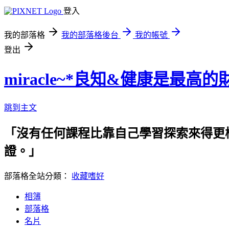
登入
我的部落格
我的部落格後台
我的帳號
登出
miracle~*良知&健康是最高的
跳到主文
「沒有任何課程比靠自己學習探索來得更
證。」 專業需要時間養成，pas
部落格全站分類：
收藏嗜好
相簿
部落格
名片