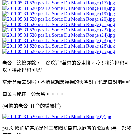
老公一邊撿殘餘，一邊唸道"萬惡的公車拼，哼！拼這裡也可
以，拼那裡也可以"
拿走盒蓋去對照，不過我想黑摸摸的天空對了也是白對吧= ="
白菜只能在一旁苦笑。。。。
(可憐的老公~任命的繼續拼)
ps1.法國的紅磨坊是唯二英國女皇可以欣賞的歌舞劇(另一部我