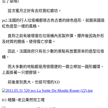
忘了是啥)
這次蜜月正好有去欣賞紅磨坊。
ps2.法國的行人垃圾桶都很古色古香的綠色造形，就跟英國是
紅色造型一樣的風格。
直到之前有被壞蛋在垃圾桶內丟製炸彈，爆炸後因為外形
及材質的關係，使得傷亡慘重。
因此，法國政府只有在少數的景點有放置原來的造型垃圾
桶，
而大多數的地點都是用很簡便的一跟立桿加一圓形鐵環，
上面掛著一只塑膠袋。
前後差別真大，也挺可惜的XD
6/1 睡醒~老公果然完工哩