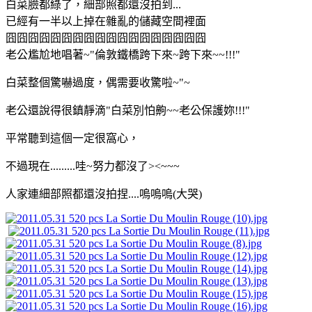
白菜臉都綠了，細部照都還沒拍到...
已經有一半以上掉在雜亂的儲藏空間裡面
囧囧囧囧囧囧囧囧囧囧囧囧囧囧囧囧囧囧
老公尷尬地唱著~"倫敦鐵橋跨下來~跨下來~~!!!"
白菜整個驚嚇過度，偶需要收驚啦~"~
老公還說得很鎮靜滴"白菜別怕齁~~老公保護妳!!!"
平常聽到這個一定很窩心，
不過現在.........哇~努力都沒了><~~~
人家連細部照都還沒拍捏....嗚嗚嗚(大哭)