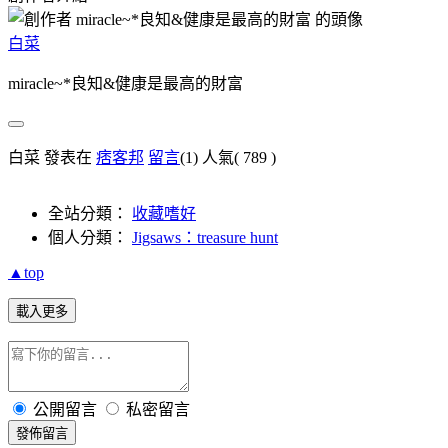
白菜
miracle~*良知&健康是最高的財富
白菜 發表在
痞客邦
留言
(1)
人氣(
789
)
全站分類：
收藏嗜好
個人分類：
Jigsaws：treasure hunt
▲top
載入更多
公開留言
私密留言
發佈留言