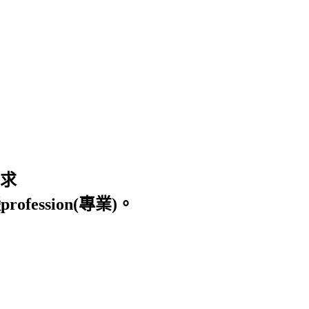
求
ion(專業)。