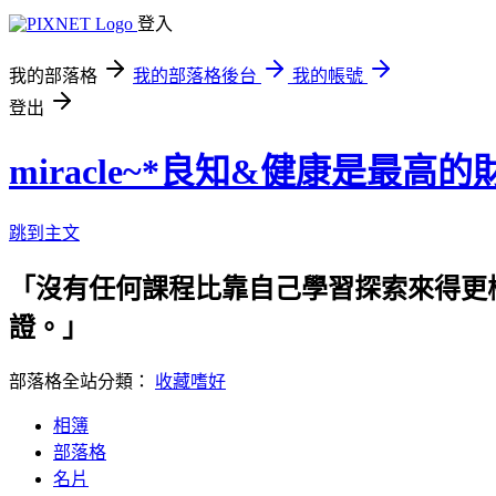
登入
我的部落格
我的部落格後台
我的帳號
登出
miracle~*良知&健康是最高的
跳到主文
「沒有任何課程比靠自己學習探索來得更
證。」 專業需要時間養成，pas
部落格全站分類：
收藏嗜好
相簿
部落格
名片