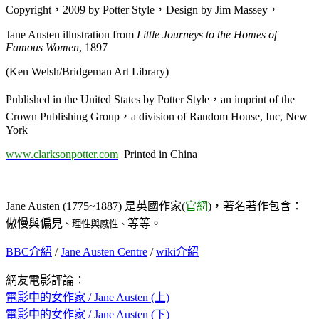
Copyright，2009 by Potter Style，Design by Jim Massey，
Jane Austen illustration from
Little Journeys to the Homes of
Famous Women
, 1897
(Ken Welsh/Bridgeman Art Library)
Published in the United States by Potter Style，an imprint of the
Crown Publishing Group，a division of Random House, Inc, New
York
www.clarksonpotter.com
Printed in China
Jane Austen (1775~1887) 是英國作家(
官網
)，著名著作包含：
傲慢與偏見
、理性與感性
、
等等。
BBC介紹
/
Jane Austen Centre
/
wiki介紹
網友電影評論：
電影中的女作家 / Jane Austen (上)
電影中的女作家 / Jane Austen (下)