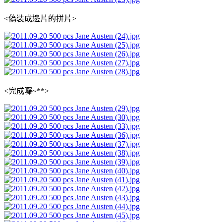
<偽裝成邊片的拼片>
<完成囉~**>