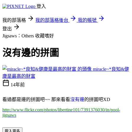
登入
我的部落格
我的部落格後台
我的帳號
登出
Jigsaws：Others
收藏嗜好
沒有邊的拼圖
miracle~*良知&健
康是最高的財富
14年前
看過都是邊的拼圖吧~~ 那來看看
沒有邊
的拼圖吧XD
http://www.flickr.com/photos/libertine101/7391376030/in/pool-
jigsaws
載入更多