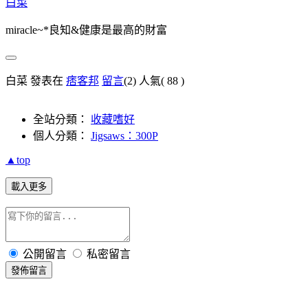
白菜
miracle~*良知&健康是最高的財富
白菜 發表在
痞客邦
留言
(2)
人氣(
88
)
全站分類：
收藏嗜好
個人分類：
Jigsaws：300P
▲top
載入更多
公開留言
私密留言
發佈留言