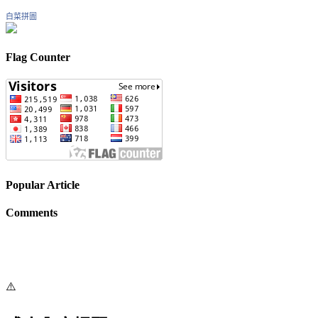
白菜拼圖
Flag Counter
Popular Article
Comments
⚠️