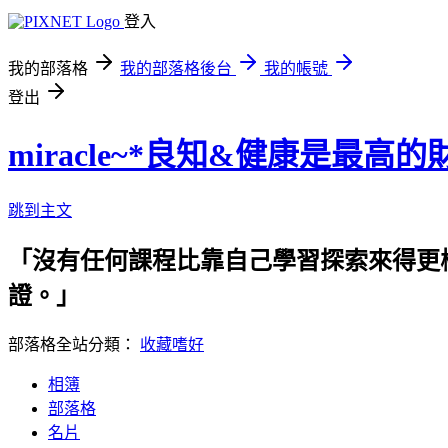
登入
我的部落格
我的部落格後台
我的帳號
登出
miracle~*良知&健康是最高的
跳到主文
「沒有任何課程比靠自己學習探索來得更
證。」 專業需要時間養成，pas
部落格全站分類：
收藏嗜好
相簿
部落格
名片